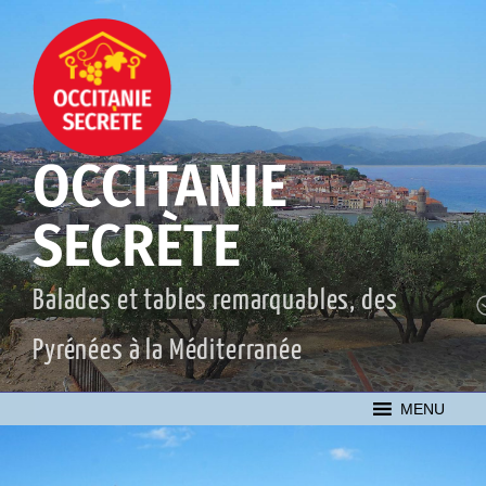
Aller
au
contenu
principal
OCCITANIE
SECRÈTE
Balades et tables remarquables, des
Pyrénées à la Méditerranée
MENU