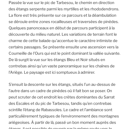
Passée la vue sur le pic de Tarbesou, le chemin en direction
des étangs serpente parmi les myrtilles et les rhododendrons.
La flore est très présente sur ce parcours et la déambulation
se déroule entre zones rocailleuses et traversées de pinèdes.
Quelques panonceaux en début de parcours participent à la
découverte du milieu naturel. Les variations de terrain font le
charme de cette balade qu’accentue le caractère intimiste de
certains passages. Se présente ensuite une ascension vers la
Coumeille de l’Ours qui est le point dominant la vallée suivante.
De là surgit la vue sur les étangs Bleu et Noir situés en
contrebas ainsi qu’un vaste panoramique sur les chaînes de
l’Ariège. Le paysage est ici somptueux à admirer.
S’ensuit la descente sur les étangs, situés l’un au-dessus de
l’autre dans un cadre de pinèdes où il fait bon se poser. On
peut scruter de cet endroit les crêtes dominantes du Sarrat
des Escales et du pic de Tarbesou, tandis qu’en contrebas
scintille l’étang de Rabassoles. Le cadre et l’ambiance sont
particulièrement typiques de l’environnement des montagnes
ariégeoises. À partir de là, passé un bon moment auprès des
étangs, il est possible de revenir par la même route vers le